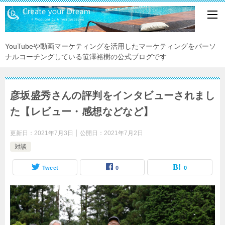
YouTubeや動画マーケティングを活用したマーケティングをパーソ
ナルコーチングしている笹澤裕樹の公式ブログです
彦坂盛秀さんの評判をインタビューされまし
た【レビュー・感想などなど】
更新日：
2021年7月3日
公開日：
2021年7月2日
対談
Tweet
0
0