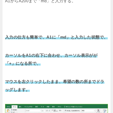
A1からA200まで「md」と入力する。
入力の仕方も簡単で、A1に「md」と入力した状態で、
カーソルをA1の右下に合わせ、カーソル表示がが
「+」になる所で、
マウスを左クリックしたまま、希望の数の所までドラ
ッグします。