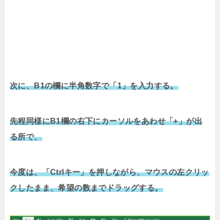
次に、B1の欄に半角数字で「1」を入力する。
先程同様にB1欄の右下にカーソルをあわせ「+」が出
る所で、
今度は、「Ctrlキー」を押しながら、マウスの左クリッ
クしたまま、希望の数までドラッグする。