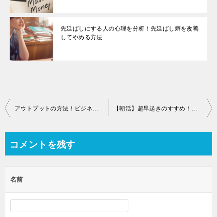
先延ばしにする人の心理を分析！先延ばし癖を改善
してやめる方法
投
アウトプットの方法！ビジネスで成功の秘訣はフィードバック！
【朝活】超早起きのすすめ！方法とメリットを紹介
稿
ナ
コメントを残す
ビ
ゲ
名前
ー
シ
ョ