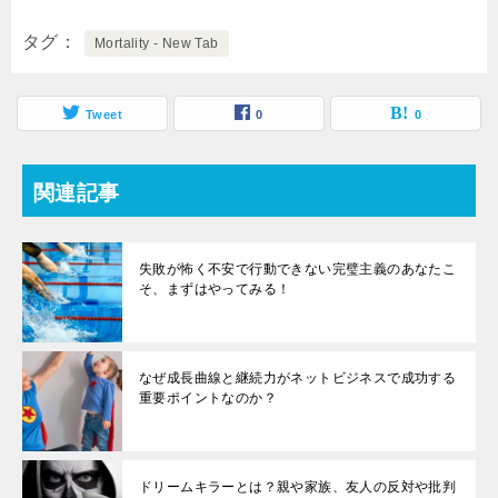
タグ
Mortality - New Tab
Tweet
0
0
関連記事
失敗が怖く不安で行動できない完璧主義のあなたこ
そ、まずはやってみる！
なぜ成長曲線と継続力がネットビジネスで成功する
重要ポイントなのか？
ドリームキラーとは？親や家族、友人の反対や批判