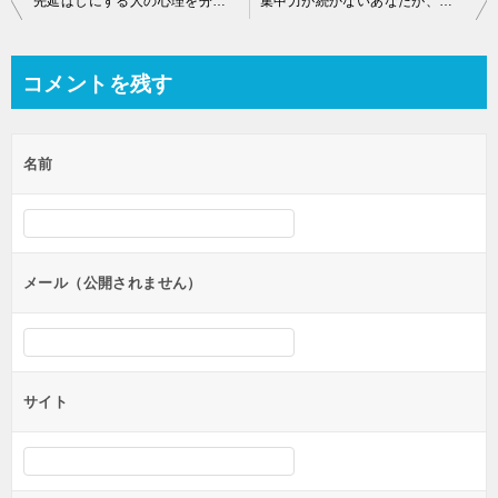
先延ばしにする人の心理を分析！先延ばし癖を改善してやめる方法
集中力が続かないあなたが、集中力を高める方法5選
稿
ナ
コメントを残す
ビ
ゲ
名前
ー
シ
ョ
ン
メール（公開されません）
サイト