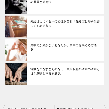
の原因と対処法
先延ばしにする人の心理を分析！先延ばし癖を改善
してやめる方法
集中力が続かないあなたが、集中力を高める方法5
選
場数をこなすとものなる！量質転化の法則の法則と
は？意味と本質を解説
投