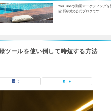
YouTubeや動画マーケティン
笹澤裕樹の公式ブログです
録ツールを使い倒して時短する方法
0
0