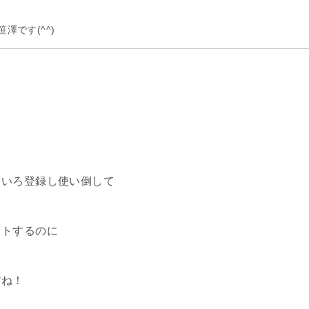
澤です(^^)
ろいろ登録し使い倒して
ットするのに
すね！